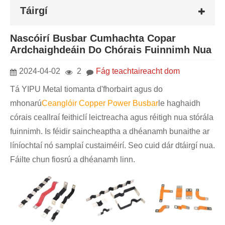
Táirgí
Nascóirí Busbar Cumhachta Copar
Ardchaighdeáin Do Chórais Fuinnimh Nua
2024-04-02
2
Fág teachtaireacht dom
Tá YIPU Metal tiomanta d'fhorbairt agus do
mhonarú
Ceanglóir Copper Power Busbar
le haghaidh
córais ceallraí feithiclí leictreacha agus réitigh nua stórála
fuinnimh. Is féidir saincheaptha a dhéanamh bunaithe ar
líníochtaí nó samplaí custaiméirí. Seo cuid dár dtáirgí nua.
Fáilte chun fiosrú a dhéanamh linn.