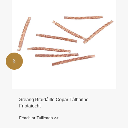


Sreang Braidáilte Copar Táthaithe
Friotaíocht
Féach ar Tuilleadh >>