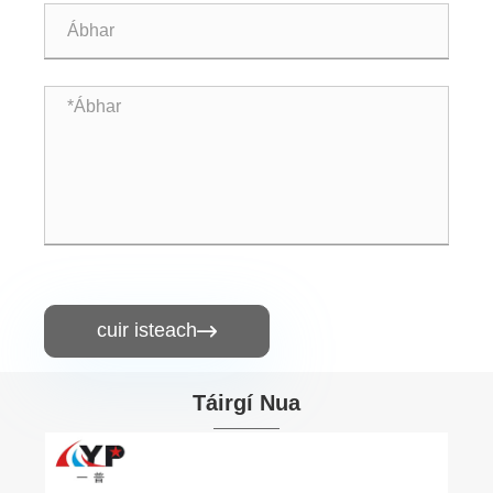
cuir isteach

Táirgí Nua