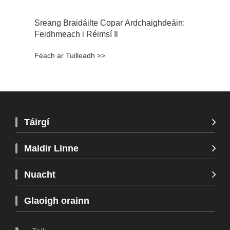
Sreang Braidáilte Copar Ardchaighdeáin:
Feidhmeach i Réimsí Il
Féach ar Tuilleadh >>
Táirgí
Maidir Linne
Nuacht
Glaoigh orainn