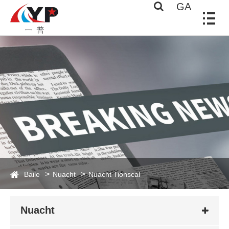
GA
Baile
Nuacht
Nuacht Tionscal
Nuacht