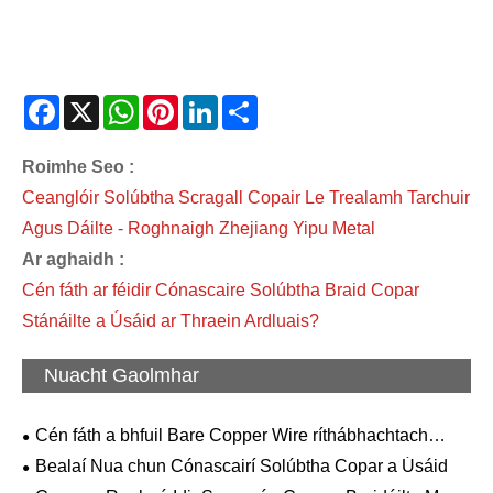
Facebook
X
WhatsApp
Pinterest
LinkedIn
Share
Roimhe Seo :
Ceanglóir Solúbtha Scragall Copair Le Trealamh Tarchuir
Agus Dáilte - Roghnaigh Zhejiang Yipu Metal
Ar aghaidh :
Cén fáth ar féidir Cónascaire Solúbtha Braid Copar
Stánáilte a Úsáid ar Thraein Ardluais?
Nuacht Gaolmhar
Cén fáth a bhfuil Bare Copper Wire ríthábhachtach
maidir le Bonneagar Leictreach Nua-Aimseartha agus
Bealaí Nua chun Cónascairí Solúbtha Copar a Úsáid
Nascacht Ard-Deireadh?