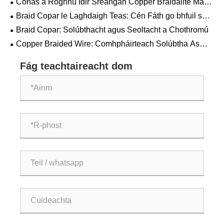
Conas a Roghnú Idir Sreangán Copper Braidáilte Maol
agus Babhta?
Braid Copar le Laghdaigh Teas: Cén Fáth go bhfuil sé
Níos Áisiúla？
Braid Copar: Solúbthacht agus Seoltacht a Chothromú
Copper Braided Wire: Comhpháirteach Solúbtha As
Gineadóir
Fág teachtaireacht dom