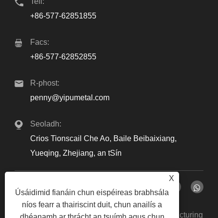
Teil:
+86-577-62851855
Facs:
+86-577-62852855
R-phost:
penny@yipumetal.com
Seoladh:
Crios Tionscail Che Ao, Baile Beibaixiang,
Yueqing, Zhejiang, an tSín
X
Úsáidimid fianáin chun eispéireas brabhsála
níos fearr a thairiscint duit, chun anailís a
Cóipcheart © 2024 Zhejiang Yipu Metal Manufacturing
dhéanamh ar thrácht an tsuímh agus chun