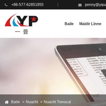
+86-577-62851855
penny@yipu
Baile
Maidir Linne
Baile
Nuacht
Nuacht Tionscal