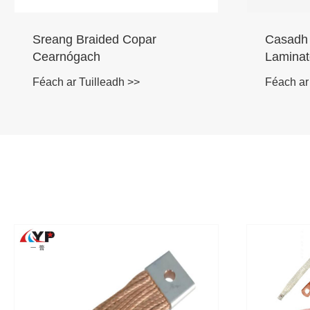
Casadh Leictreach Copar
Ceangló
Laminated Solúbtha
Copar M
Móra Re
Féach ar Tuilleadh >>
Féach ar