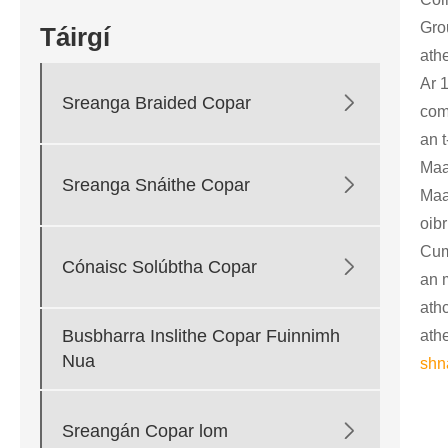
Grou
Táirgí
ath
Ar 

Sreanga Braided Copar
com
an 
Maa

Sreanga Snáithe Copar
Maa
oibr
Cuma

Cónaisc Solúbtha Copar
an m
athc
Busbharra Inslithe Copar Fuinnimh
ath
Nua
shn

Sreangán Copar lom