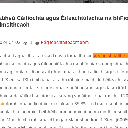
abhsú Cáilíochta agus Éifeachtúlachta na bhFi
imsitheach
024-04-02
1
Fág teachtaireacht dom
abhairt aghaidh ar an staid casta forbartha, an
sreang shnáithe 
bhsú cáilíochta agus éifeachtúlachta na bhfiontar sreang shnáit
nta ag fiontair i dtionscail ghaolmhara chun cáilíocht agus éif
 & Steel sa tSín i mbliana, a raibh ról aige maidir le héifeacht s
n iomarca fiontair sreinge copair shnáithe ann, agus tá an tiúch
rbairt ardcháilíochta thionscal sreang shnáithe copar mo thír. I
air
níorbh ionann fiontair i mo thír ach 35.3%, rud nach raibh in 
eachtach a fhoirmiú. Leibhéil chomhchruinnithe na mórthionscail
 an Mheithimh i mbliana, d'fhógair Maanshan Iron & Steel (600808
misiún um Maoirseacht agus Riarachán Sócmhainní faoi úinéirea