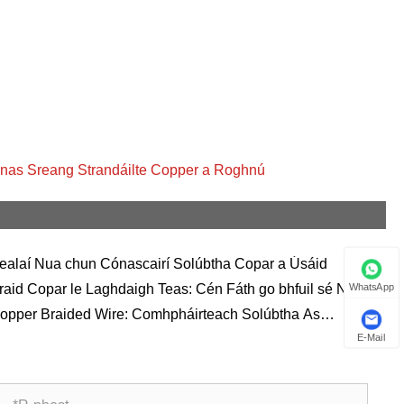
Javanese
فارسی
தமிழ்
తెలుగు
Conas Sreang Strandáilte Copper a Roghnú
नेपाली
Burmese
ealaí Nua chun Cónascairí Solúbtha Copar a Úsáid
български
raid Copar le Laghdaigh Teas: Cén Fáth go bhfuil sé Níos
WhatsApp
siúla？
ລາວ
opper Braided Wire: Comhpháirteach Solúbtha As
eadóir
E-Mail
Latine
Қазақша