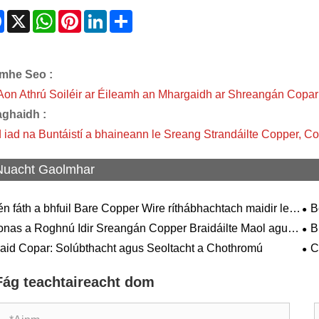
Facebook
X
WhatsApp
Pinterest
LinkedIn
Share
mhe Seo :
 Aon Athrú Soiléir ar Éileamh an Mhargaidh ar Shreangán Copar
aghaidh :
 iad na Buntáistí a bhaineann le Sreang Strandáilte Copper, 
Nuacht Gaolmhar
n fáth a bhfuil Bare Copper Wire ríthábhachtach maidir le
B
neagar Leictreach Nua-Aimseartha agus Nascacht Ard-
nas a Roghnú Idir Sreangán Copper Braidáilte Maol agus
B
readh?
hta?
Ái
aid Copar: Solúbthacht agus Seoltacht a Chothromú
C
Gin
Fág teachtaireacht dom