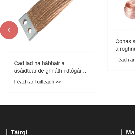

Conas sreang shnáithe copair
a roghnú
Féach ar Tuilleadh >>
Cad is c
deara a
copair l
Féach ar
Táirgí
Mai