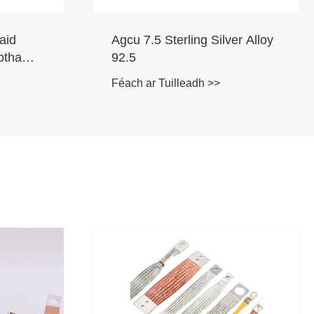
er Alloy
Ceanglóir Bog Scragall Copair
Laminated Breaker Chuarda
Féach ar Tuilleadh >>