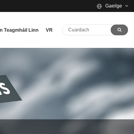
Gaeilge
English
n Teagmháil Linn
VR
Español
Português
русский
Français
日本語
Deutsch
tiếng Việt
Italiano