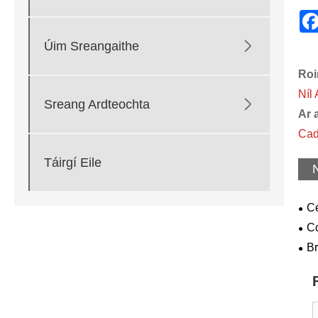

Úim Sreangaithe
Roi
Níl

Sreang Ardteochta
Ar 
Cad
Táirgí Eile
Cé
Bon
Co
Dei
Bab
Br