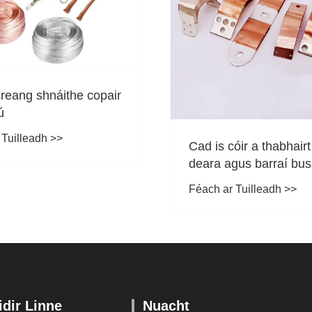
An bhfuil a fhios agat
caighdeán chun srea
braidáilte copair a th
Féach ar Tuilleadh >>
óir a thabhairt faoi
gus barraí busanna
annaithe á suiteáil?
 Tuilleadh >>
dir Linne
Nuacht