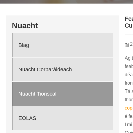
Fe
Nuacht
Cu
2
Blag
Ag t
fea
Nuacht Corparáideach
déa
Iron
Tá a
Nuacht Tionscal
fho
cop
éif
EOLAS
I mí
Coi