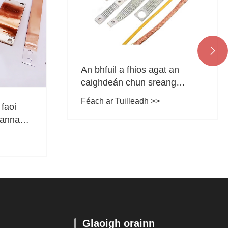

Cad é an Difríocht idir Barraí
 an
Bus Copar Ar Fheithiclí Nua
ng
Fuinnimh Agus Barraí Bus
Féach ar Tuilleadh >>
áirgeadh?
Copar Traidisiúnta?
Glaoigh orainn