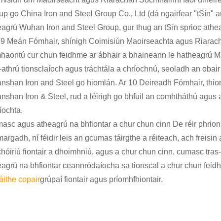
p go China Iron and Steel Group Co., Ltd (dá ngairfear "tSín" ans
eagrú Wuhan Iron and Steel Group, gur thug an tSín sprioc athe
19 Meán Fómhair, shínigh Coimisiún Maoirseachta agus Riarachá
haontú cur chun feidhme ar ábhair a bhaineann le hatheagrú Ma
t-athrú tionsclaíoch agus tráchtála a chríochnú, seoladh an oba
nshan Iron and Steel go hiomlán. Ar 10 Deireadh Fómhair, thionó
nshan Iron & Steel, rud a léirigh go bhfuil an comhtháthú agus a
íochta.
sc agus atheagrú na bhfiontar a chur chun cinn De réir phrionsab
argadh, ní féidir leis an gcumas táirgthe a réiteach, ach freisi
hóiriú fiontair a dhoimhniú, agus a chur chun cinn. cumasc tras-
eagrú na bhfiontar ceannródaíocha sa tionscal a chur chun feidh
áithe copair
grúpaí fiontair agus príomhfhiontair.