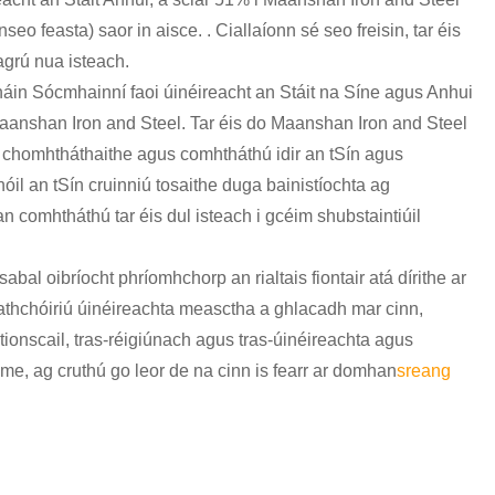
हिन्दी
eo feasta) saor in aisce. . Ciallaíonn sé seo freisin, tar éis
Pilipino
agrú nua isteach.
in Sócmhainní faoi úinéireacht an Stáit na Síne agus Anhui
Türkçe
anshan Iron and Steel. Tar éis do Maanshan Iron and Steel
Gaeilge
ir chomhtháthaithe agus comhtháthú idir an tSín agus
il an tSín cruinniú tosaithe duga bainistíochta ag
العربية
n comhtháthú tar éis dul isteach i gcéim shubstaintiúil
Indonesia
al oibríocht phríomhchorp an rialtais fiontair atá dírithe ar
Norsk‎
n athchóiriú úinéireachta measctha a ghlacadh mar cinn,
tionscail, tras-réigiúnach agus tras-úinéireachta agus
تمل
me, ag cruthú go leor de na cinn is fearr ar domhan
sreang
český
ελληνικά
український