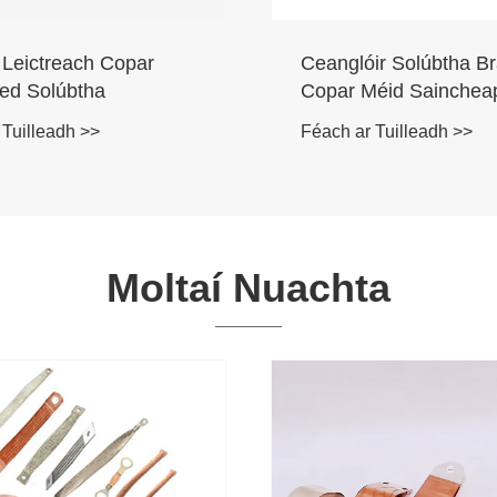
ir Solúbtha Braid
Agcu 7.5 Sterling Silv
éid Saincheaptha
92.5
atha Do Busbhealach
 Tuilleadh >>
Féach ar Tuilleadh >>
Moltaí Nuachta