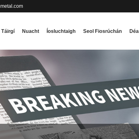
metal.com
Táirgí
Nuacht
Íosluchtaigh
Seol Fiosrúchán
Déa