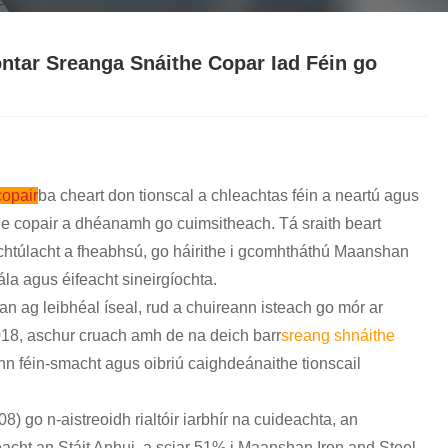
Nederlands
ภาษาไทย
ontar Sreanga Snáithe Copar Iad Féin go
Polski
한국어
Svenska
copair
ba cheart don tionscal a chleachtas féin a neartú agus
he copair a dhéanamh go cuimsitheach. Tá sraith beart
magyar
eachtúlacht a fheabhsú, go háirithe i gcomhtháthú Maanshan
Malay
cála agus éifeacht sineirgíochta.
an ag leibhéal íseal, rud a chuireann isteach go mór ar
বাংলা ভাষার
 2018, aschur cruach amh de na deich barr
sreang shnáithe
Dansk
ann féin-smacht agus oibriú caighdeánaithe tionscail
.
Suomi
) go n-aistreoidh rialtóir iarbhír na cuideachta, an
cht an Stáit Anhui, a sciar 51% i Maanshan Iron and Steel