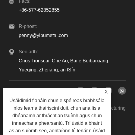
Facs:
+86-577-62852855
R-phost:
penny@yipumetal.com
Seoladh:
Crios Tionscail Che Ao, Baile Beibaixiang,
Yueqing, Zhejiang, an tSín
X
Úsáidimid fianáin chun eispéireas brabhsála
Cóipcheart © 2024 Zhejiang Yipu Metal Manufacturing
níos fearr a thairiscint duit, chun anailís a
dhéanamh ar thrácht an tsuímh agus chun
Co., Ltd. Gach ceart ar cosaint.
inneachar a phearsantú. Trí úsáid a bhaint
Links
Sitemap
RSS
XML
Beartas
|
|
|
|
as an suíomh seo, aontaíonn tú lenár n-úsáid