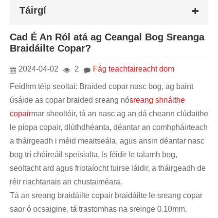
Táirgí
Cad É An Ról atá ag Ceangal Bog Sreanga
Braidáilte Copar?
2024-04-02
2
Fág teachtaireacht dom
Feidhm téip seoltaí: Braided copar nasc bog, ag baint
úsáide as copar braided sreang nó
sreang shnáithe
copair
mar sheoltóir, tá an nasc ag an dá cheann clúdaithe
le píopa copair, dlúthdhéanta, déantar an comhpháirteach
a tháirgeadh i méid meaitseála, agus ansin déantar nasc
bog trí chóireáil speisialta, Is féidir le talamh bog,
seoltacht ard agus friotaíocht tuirse láidir, a tháirgeadh de
réir riachtanais an chustaiméara.
Tá an sreang braidáilte copair braidáilte le sreang copar
saor ó ocsaigine, tá trastomhas na sreinge 0.10mm,