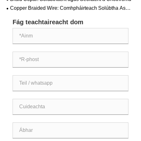
Copper Braided Wire: Comhpháirteach Solúbtha As
Gineadóir
Fág teachtaireacht dom