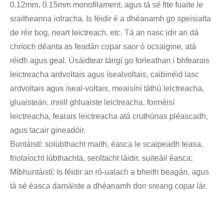
0.12mm, 0.15mm monofilament, agus tá sé fite fuaite le
sraitheanna iolracha. Is féidir é a dhéanamh go speisialta
de réir bog, neart leictreach, etc. Tá an nasc idir an dá
chríoch déanta as feadán copar saor ó ocsaigine, atá
réidh agus geal. Úsáidtear táirgí go forleathan i bhfearais
leictreacha ardvoltais agus ísealvoltais, caibinéid lasc
ardvoltais agus íseal-voltais, meaisíní táthú leictreacha,
gluaisteán, innill ghluaiste leictreacha, foirnéisí
leictreacha, fearais leictreacha atá cruthúnas pléascadh,
agus tacair gineadóir.
Buntáistí: solúbthacht maith, éasca le scaipeadh teasa,
friotaíocht lúbthachta, seoltacht láidir, suiteáil éasca;
Míbhuntáistí: Is féidir an ró-ualach a bheith beagán, agus
tá sé éasca damáiste a dhéanamh don sreang copar lár.