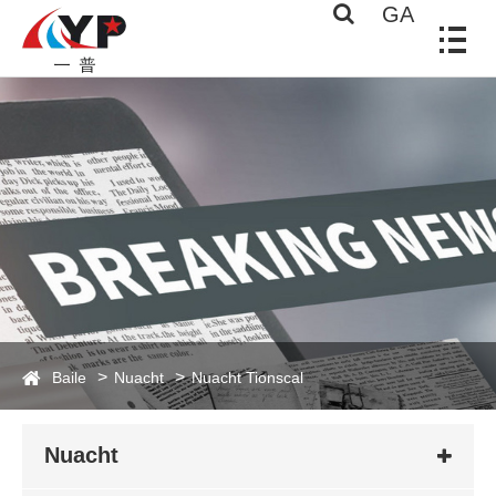
GA
Baile
Nuacht
Nuacht Tionscal
Nuacht