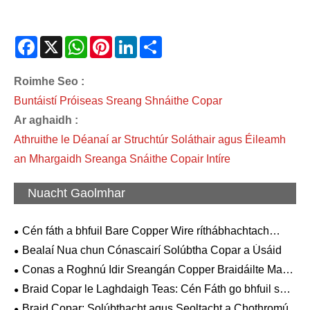
Facebook
X
WhatsApp
Pinterest
LinkedIn
Share
Roimhe Seo :
Buntáistí Próiseas Sreang Shnáithe Copar
Ar aghaidh :
Athruithe le Déanaí ar Struchtúr Soláthair agus Éileamh
an Mhargaidh Sreanga Snáithe Copair Intíre
Nuacht Gaolmhar
Cén fáth a bhfuil Bare Copper Wire ríthábhachtach
maidir le Bonneagar Leictreach Nua-Aimseartha agus
Bealaí Nua chun Cónascairí Solúbtha Copar a Úsáid
Nascacht Ard-Deireadh?
Conas a Roghnú Idir Sreangán Copper Braidáilte Maol
agus Babhta?
Braid Copar le Laghdaigh Teas: Cén Fáth go bhfuil sé
Níos Áisiúla？
Braid Copar: Solúbthacht agus Seoltacht a Chothromú