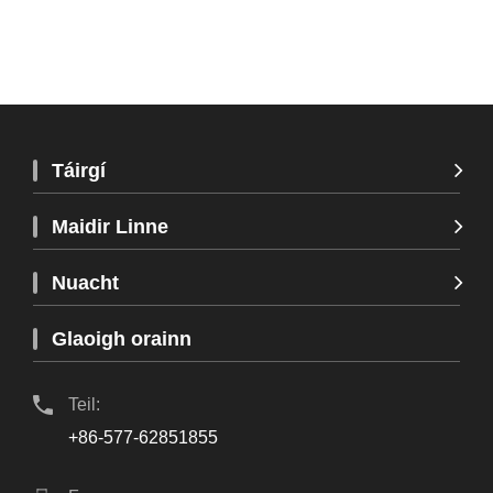
Táirgí
Maidir Linne
Nuacht
Glaoigh orainn
Teil:
+86-577-62851855