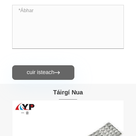
cuir isteach

Táirgí Nua