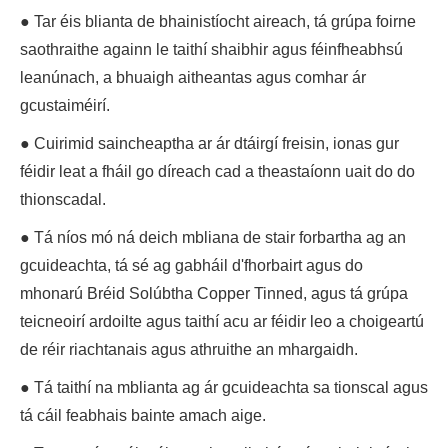
● Tar éis blianta de bhainistíocht aireach, tá grúpa foirne
saothraithe againn le taithí shaibhir agus féinfheabhsú
leanúnach, a bhuaigh aitheantas agus comhar ár
gcustaiméirí.
● Cuirimid saincheaptha ar ár dtáirgí freisin, ionas gur
féidir leat a fháil go díreach cad a theastaíonn uait do do
thionscadal.
● Tá níos mó ná deich mbliana de stair forbartha ag an
gcuideachta, tá sé ag gabháil d'fhorbairt agus do
mhonarú Bréid Solúbtha Copper Tinned, agus tá grúpa
teicneoirí ardoilte agus taithí acu ar féidir leo a choigeartú
de réir riachtanais agus athruithe an mhargaidh.
● Tá taithí na mblianta ag ár gcuideachta sa tionscal agus
tá cáil feabhais bainte amach aige.