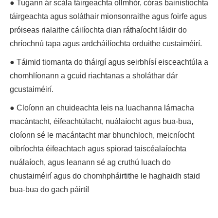
● Tugann ár scála táirgeachta ollmhór, córas bainistíochta
táirgeachta agus soláthair mionsonraithe agus foirfe agus
próiseas rialaithe cáilíochta dian ráthaíocht láidir do
chríochnú tapa agus ardcháilíochta orduithe custaiméirí.
● Táimid tiomanta do tháirgí agus seirbhísí eisceachtúla a
chomhlíonann a gcuid riachtanas a sholáthar dár
gcustaiméirí.
● Cloíonn an chuideachta leis na luachanna lárnacha
macántacht, éifeachtúlacht, nuálaíocht agus bua-bua,
cloíonn sé le macántacht mar bhunchloch, meicníocht
oibríochta éifeachtach agus spiorad taiscéalaíochta
nuálaíoch, agus leanann sé ag cruthú luach do
chustaiméirí agus do chomhpháirtithe le haghaidh staid
bua-bua do gach páirtí!