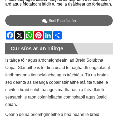
ard agus friotaíocht láidir tuirse, a úsáidtear go forleathan.
Seol Fiosrúchán
Facebook
X
WhatsApp
Pinterest
LinkedIn
Share
Cur síos ar an Táirge
Is táirge tóir agus ardchaighdeáin iad Bréid Solúbtha
Copar Stánaithe is féidir a úsáid le haghaidh éagsúlacht
feidhmeanna tionsclaíocha agus tráchtála. Tá na braids
seo déanta as sreanga copair stánaithe atá fite fuaite le
chéile i braid solúbtha agus marthanach a fhéadfaidh
seasamh le raon coinníollacha comhshaoil ​​agus úsáid
dhian.
Ceann de na príomhghnéithe a bhaineann le bréid