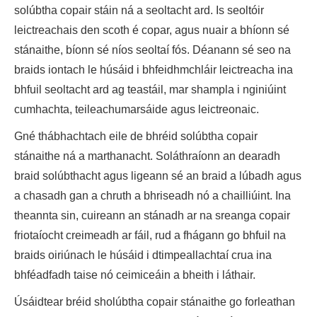
solúbtha copair stáin ná a seoltacht ard. Is seoltóir
leictreachais den scoth é copar, agus nuair a bhíonn sé
stánaithe, bíonn sé níos seoltaí fós. Déanann sé seo na
braids iontach le húsáid i bhfeidhmchláir leictreacha ina
bhfuil seoltacht ard ag teastáil, mar shampla i nginiúint
cumhachta, teileachumarsáide agus leictreonaic.
Gné thábhachtach eile de bhréid solúbtha copair
stánaithe ná a marthanacht. Soláthraíonn an dearadh
braid solúbthacht agus ligeann sé an braid a lúbadh agus
a chasadh gan a chruth a bhriseadh nó a chailliúint. Ina
theannta sin, cuireann an stánadh ar na sreanga copair
friotaíocht creimeadh ar fáil, rud a fhágann go bhfuil na
braids oiriúnach le húsáid i dtimpeallachtaí crua ina
bhféadfadh taise nó ceimiceáin a bheith i láthair.
Úsáidtear bréid sholúbtha copair stánaithe go forleathan