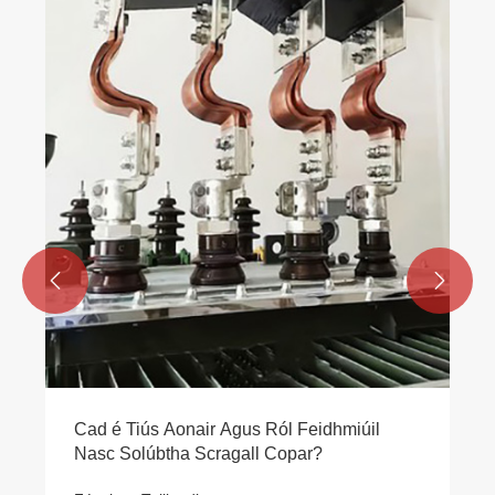


Cad é Tiús Aonair Agus Ról Feidhmiúil
Nasc Solúbtha Scragall Copar?