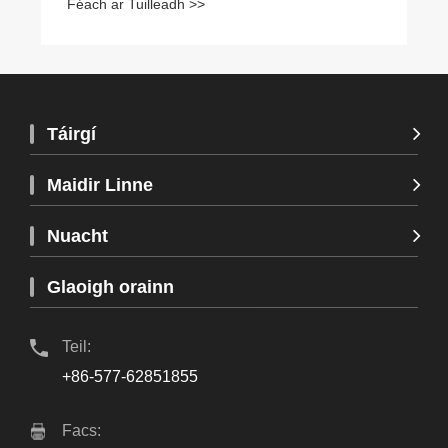
Féach ar Tuilleadh >>
Táirgí
Maidir Linne
Nuacht
Glaoigh orainn
Teil:
+86-577-62851855
Facs: