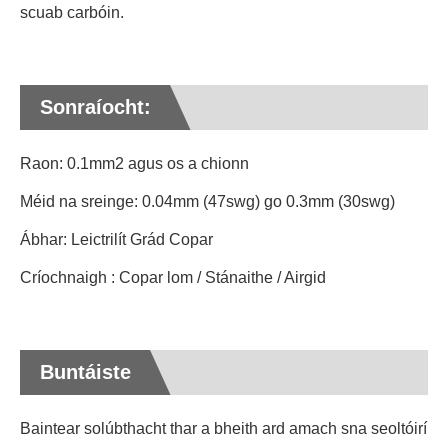
scuab carbóin.
Sonraíocht:
Raon: 0.1mm2 agus os a chionn
Méid na sreinge: 0.04mm (47swg) go 0.3mm (30swg)
Ábhar: Leictrilít Grád Copar
Críochnaigh : Copar lom / Stánaithe / Airgid
Buntáiste
Baintear solúbthacht thar a bheith ard amach sna seoltóirí