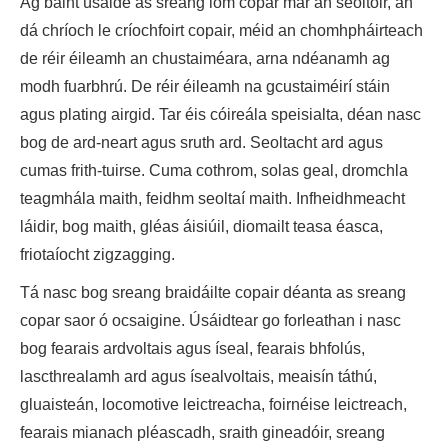
Ag baint úsáide as sreang lom copar mar an seoltóir, an
dá chríoch le críochfoirt copair, méid an chomhpháirteach
de réir éileamh an chustaiméara, arna ndéanamh ag
modh fuarbhrú. De réir éileamh na gcustaiméirí stáin
agus plating airgid. Tar éis cóireála speisialta, déan nasc
bog de ard-neart agus sruth ard. Seoltacht ard agus
cumas frith-tuirse. Cuma cothrom, solas geal, dromchla
teagmhála maith, feidhm seoltaí maith. Infheidhmeacht
láidir, bog maith, gléas áisiúil, diomailt teasa éasca,
friotaíocht zigzagging.
Tá nasc bog sreang braidáilte copair déanta as sreang
copar saor ó ocsaigine. Úsáidtear go forleathan i nasc
bog fearais ardvoltais agus íseal, fearais bhfolús,
lascthrealamh ard agus ísealvoltais, meaisín táthú,
gluaisteán, locomotive leictreacha, foirnéise leictreach,
fearais mianach pléascadh, sraith gineadóir, sreang