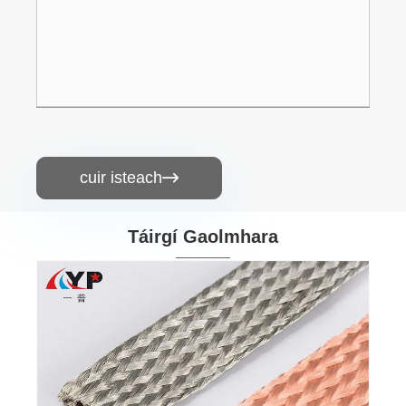
cuir isteach

Táirgí Gaolmhara