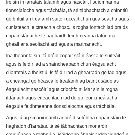
freisin in iarratais talaimh agus nascáil. I suíomhanna
tionsclaíocha agus tráchtála, tá sé tábhachtach a chinntiú
go bhfuil an trealamh suite i gceart chun guaiseacha agus
cur isteach leictreach a chosc. Is rogha iontach iad braids
copair stánaithe le haghaidh feidhmeanna talún mar
gheall ar a seoltacht ard agus a marthanacht.
Ina theannta sin, tá bréid copair stáin éasca le suiteáil
agus is féidir iad a shaincheapadh chun éagsúlacht
d'iarratais a fheistiú. Is féidir iad a ghearradh go fad agus
a cheangal go héasca le trealamh ag baint úsáide as
éagsúlacht nascóirí agus críochfoirt. Mar sin is rogha
ildánach agus éifeachtach iad do go leor cineálacha
éagsúla feidhmeanna tionsclaíochta agus tráchtála.
Agus tú ag smaoineamh ar bréid solúbtha copair stáin le
haghaidh d'iarratas, tá sé tábhachtach monaróir
creidiúnach a roghnú a úsáideann ábhair ardchaighdeáin