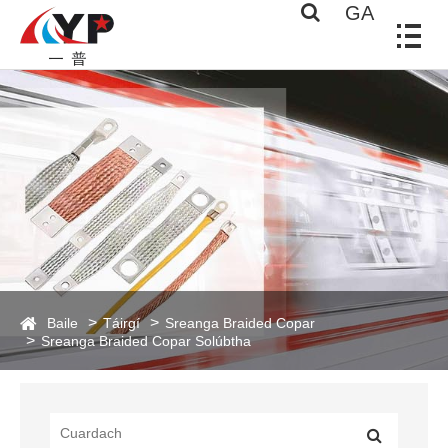
GA
Baile
Táirgí
Sreanga Braided Copar
Sreanga Braided Copar Solúbtha