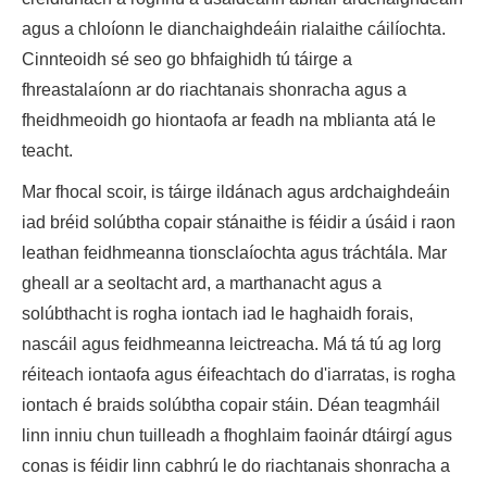
agus a chloíonn le dianchaighdeáin rialaithe cáilíochta.
Cinnteoidh sé seo go bhfaighidh tú táirge a
fhreastalaíonn ar do riachtanais shonracha agus a
fheidhmeoidh go hiontaofa ar feadh na mblianta atá le
teacht.
Mar fhocal scoir, is táirge ildánach agus ardchaighdeáin
iad bréid solúbtha copair stánaithe is féidir a úsáid i raon
leathan feidhmeanna tionsclaíochta agus tráchtála. Mar
gheall ar a seoltacht ard, a marthanacht agus a
solúbthacht is rogha iontach iad le haghaidh forais,
nascáil agus feidhmeanna leictreacha. Má tá tú ag lorg
réiteach iontaofa agus éifeachtach do d'iarratas, is rogha
iontach é braids solúbtha copair stáin. Déan teagmháil
linn inniu chun tuilleadh a fhoghlaim faoinár dtáirgí agus
conas is féidir linn cabhrú le do riachtanais shonracha a