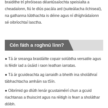
braidithe trí phróiseas déantúsaíochta speisialta a
cheadaíonn, fiú le dlús pacála ard (suiteálacha ilchiseal),
na gathanna lúbthachta is déine agus ní dhíghrádaíonn
sé oibríochtaí lasctha.
Cén fáth a roghnú linn?
● Tá ár sreanga braidáilte copair solúbtha versatile agus
is féidir iad a úsáid i raon leathan iarratas.
● Tá ár gcuideachta ag iarraidh a bheith ina sholáthraí
tábhachtacha amháin sa tSín.
● Oibrímid go dlúth lenár gcustaiméirí chun a gcuid
riachtanas a thuiscint agus na réitigh is fearr a sholáthar
dóibh.