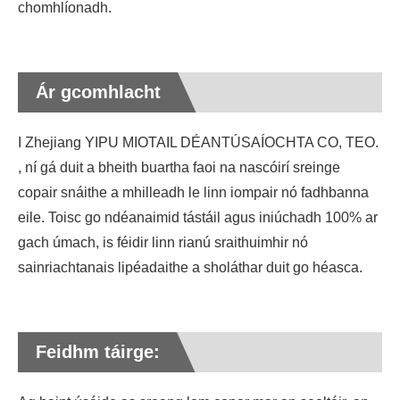
chomhlíonadh.
Ár gcomhlacht
I Zhejiang YIPU MIOTAIL DÉANTÚSAÍOCHTA CO, TEO.
, ní gá duit a bheith buartha faoi na nascóirí sreinge
copair snáithe a mhilleadh le linn iompair nó fadhbanna
eile. Toisc go ndéanaimid tástáil agus iniúchadh 100% ar
gach úmach, is féidir linn rianú sraithuimhir nó
sainriachtanais lipéadaithe a sholáthar duit go héasca.
Feidhm táirge: