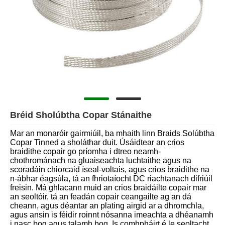
Bréid Sholúbtha Copar Stánaithe
Mar an monaróir gairmiúil, ba mhaith linn Braids Solúbtha
Copar Tinned a sholáthar duit. Úsáidtear an crios
braidithe copair go príomha i dtreo neamh-
chothrománach na gluaiseachta luchtaithe agus na
scoradáin chiorcaid íseal-voltais, agus crios braidithe na
n-ábhar éagsúla, tá an fhriotaíocht DC riachtanach difriúil
freisin. Má ghlacann muid an crios braidáilte copair mar
an seoltóir, tá an feadán copair ceangailte ag an dá
cheann, agus déantar an plating airgid ar a dhromchla,
agus ansin is féidir roinnt nósanna imeachta a dhéanamh
i nasc bog agus talamh bog. Is comhpháirt é le seoltacht