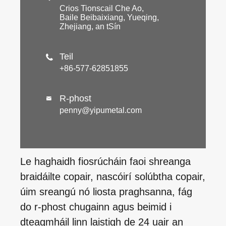
Crios Tionscail Che Ao,
Baile Beibaixiang, Yueqing,
Zhejiang, an tSín
Teil

+86-577-62851855
R-phost

penny@yipumetal.com
Le haghaidh fiosrúcháin faoi shreanga
braidáilte copair, nascóirí solúbtha copair,
úim sreangú nó liosta praghsanna, fág
do r-phost chugainn agus beimid i
dteagmháil linn laistigh de 24 uair an