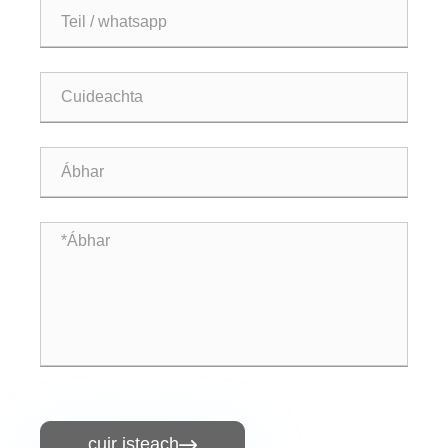
cuir isteach
