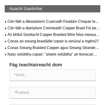
Nuacht Gaolmhar
​Cén fáth a dteastaíonn Cuarcadh Feadáin Chopair le
sreanga braidáilte copair?
Cén fáth a dtarlaíonn Creimeadh Copper Braid Fiú tar
éis Suiteáil cheart?
An bhfuil Seoltacht Copper Braided Wire Níos measa
ná Copar Soladach?
Conas an sreang braidáilte copair is oiriúnaí a roghnú?
Conas Sreang Braided Copper agus Sreang Stranded
Copper a Roghnú?
Nasc solúbtha copair: "artaire solúbtha" an tionscail
cumhachta agus leictreonaice
Fág teachtaireacht dom