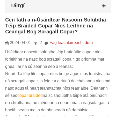
Táirgí
Cén fáth a n-Úsáidtear Nascóirí Solúbtha
Téip Braided Copar Níos Leithne ná
Ceangal Bog Scragall Copar?
2024-04-01
2
Fág teachtaireacht dom
Úsáidtear nascóirí solúbtha téip braidáilte copair níos
forleithne ná nasc bog scragall copair, go príomha mar
gheall ar na cúiseanna seo a leanas:
Neart: Tá téip fite copair níos boige agus níos leaisteacha
ná scragall copair, is féidir a oiriúnú do chásanna níos mó
nasc agus tá neart teanntachta níos fearr aige. Déanann
sé seo
copar braided
naisc sholúbtha téipe atá oiriúnach
do chruthanna nó méideanna neamhrialta éagsúla gan a
bheith seans maith do bhriseadh nó damáiste.