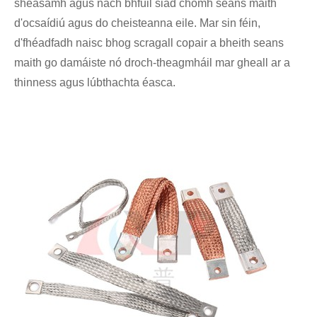
sheasamh agus nach bhfuil siad chomh seans maith
d'ocsaídiú agus do cheisteanna eile. Mar sin féin,
d'fhéadfadh naisc bhog scragall copair a bheith seans
maith go damáiste nó droch-theagmháil mar gheall ar a
thinness agus lúbthachta éasca.