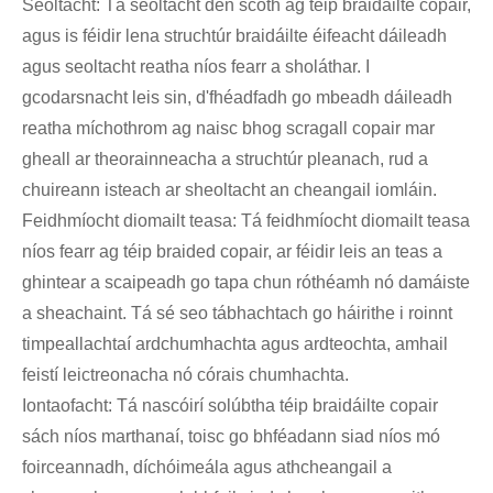
Seoltacht: Tá seoltacht den scoth ag téip braidáilte copair,
agus is féidir lena struchtúr braidáilte éifeacht dáileadh
agus seoltacht reatha níos fearr a sholáthar. I
gcodarsnacht leis sin, d'fhéadfadh go mbeadh dáileadh
reatha míchothrom ag naisc bhog scragall copair mar
gheall ar theorainneacha a struchtúr pleanach, rud a
chuireann isteach ar sheoltacht an cheangail iomláin.
Feidhmíocht diomailt teasa: Tá feidhmíocht diomailt teasa
níos fearr ag téip braided copair, ar féidir leis an teas a
ghintear a scaipeadh go tapa chun róthéamh nó damáiste
a sheachaint. Tá sé seo tábhachtach go háirithe i roinnt
timpeallachtaí ardchumhachta agus ardteochta, amhail
feistí leictreonacha nó córais chumhachta.
Iontaofacht: Tá nascóirí solúbtha téip braidáilte copair
sách níos marthanaí, toisc go bhféadann siad níos mó
foirceannadh, díchóimeála agus athcheangail a