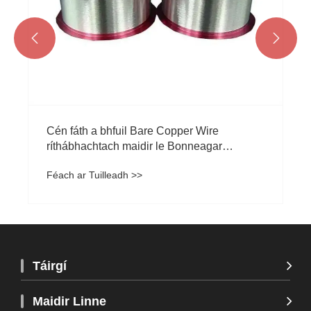


Cén fáth a bhfuil Bare Copper Wire
ríthábhachtach maidir le Bonneagar
Leictreach Nua-Aimseartha agus Nascacht
Féach ar Tuilleadh >>
Ard-Deireadh?
Táirgí
Maidir Linne