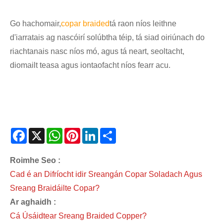
Go hachomair,
copar braided
tá raon níos leithne
d'iarratais ag nascóirí solúbtha téip, tá siad oiriúnach do
riachtanais nasc níos mó, agus tá neart, seoltacht,
diomailt teasa agus iontaofacht níos fearr acu.
Facebook
X
WhatsApp
Pinterest
LinkedIn
Share
Roimhe Seo :
Cad é an Difríocht idir Sreangán Copar Soladach Agus
Sreang Braidáilte Copar?
Ar aghaidh :
Cá Úsáidtear Sreang Braided Copper?