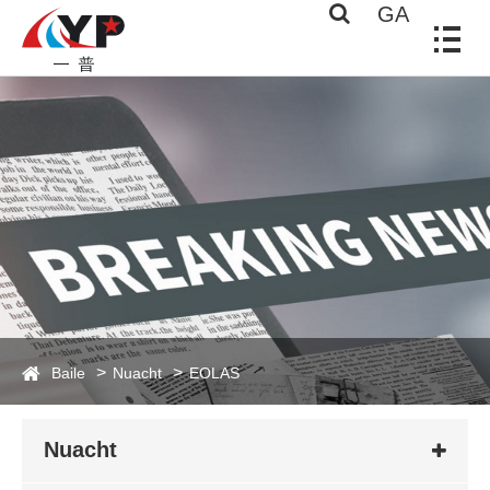
GA
Baile
Nuacht
EOLAS
Nuacht