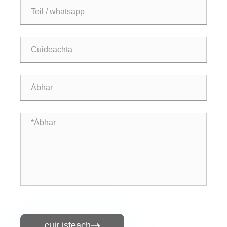
cuir isteach
