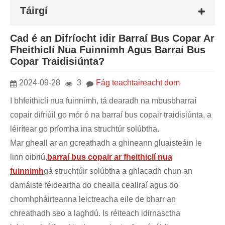
Táirgí
Cad é an Difríocht idir Barraí Bus Copar Ar
Fheithiclí Nua Fuinnimh Agus Barraí Bus
Copar Traidisiúnta?
2024-09-28
3
Fág teachtaireacht dom
I bhfeithiclí nua fuinnimh, tá dearadh na mbusbharraí
copair difriúil go mór ó na barraí bus copair traidisiúnta, a
léirítear go príomha ina struchtúr solúbtha.
Mar gheall ar an gcreathadh a ghineann gluaisteáin le
linn oibriú,
barraí bus copair ar fheithiclí nua
fuinnimh
gá struchtúir solúbtha a ghlacadh chun an
damáiste féideartha do chealla ceallraí agus do
chomhpháirteanna leictreacha eile de bharr an
chreathadh seo a laghdú. Is réiteach idirnasctha