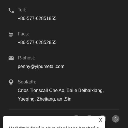
Teil:
+86-577-62851855
Facs:
+86-577-62852855
R-phost:
penny@yipumetal.com
Seoladh:
Crios Tionscail Che Ao, Baile Beibaixiang,
Yueqing, Zhejiang, an tSín
X