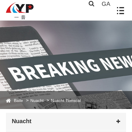
GA
Baile
Nuacht
Nuacht Tionscal
Nuacht