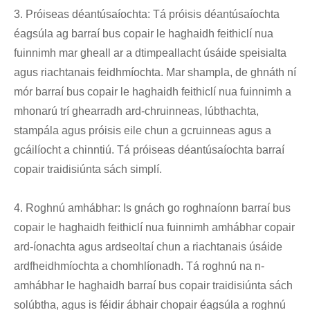
3. Próiseas déantúsaíochta: Tá próisis déantúsaíochta
éagsúla ag barraí bus copair le haghaidh feithiclí nua
fuinnimh mar gheall ar a dtimpeallacht úsáide speisialta
agus riachtanais feidhmíochta. Mar shampla, de ghnáth ní
mór barraí bus copair le haghaidh feithiclí nua fuinnimh a
mhonarú trí ghearradh ard-chruinneas, lúbthachta,
stampála agus próisis eile chun a gcruinneas agus a
gcáilíocht a chinntiú. Tá próiseas déantúsaíochta barraí
copair traidisiúnta sách simplí.
4. Roghnú amhábhar: Is gnách go roghnaíonn barraí bus
copair le haghaidh feithiclí nua fuinnimh amhábhar copair
ard-íonachta agus ardseoltaí chun a riachtanais úsáide
ardfheidhmíochta a chomhlíonadh. Tá roghnú na n-
amhábhar le haghaidh barraí bus copair traidisiúnta sách
solúbtha, agus is féidir ábhair chopair éagsúla a roghnú