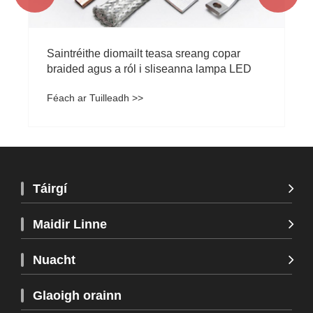
Saintréithe diomailt teasa sreang copar
braided agus a ról i sliseanna lampa LED
Féach ar Tuilleadh >>
Táirgí
Maidir Linne
Nuacht
Glaoigh orainn