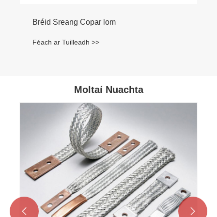
Bréid Sreang Copar lom
Féach ar Tuilleadh >>
Moltaí Nuachta

