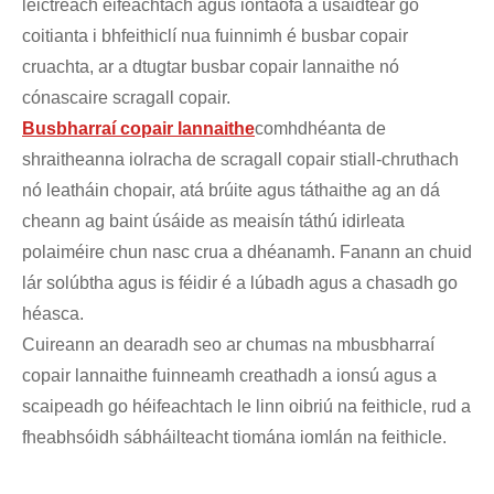
leictreach éifeachtach agus iontaofa a úsáidtear go
coitianta i bhfeithiclí nua fuinnimh é busbar copair
cruachta, ar a dtugtar busbar copair lannaithe nó
cónascaire scragall copair.
Busbharraí copair lannaithe
comhdhéanta de
shraitheanna iolracha de scragall copair stiall-chruthach
nó leatháin chopair, atá brúite agus táthaithe ag an dá
cheann ag baint úsáide as meaisín táthú idirleata
polaiméire chun nasc crua a dhéanamh. Fanann an chuid
lár solúbtha agus is féidir é a lúbadh agus a chasadh go
héasca.
Cuireann an dearadh seo ar chumas na mbusbharraí
copair lannaithe fuinneamh creathadh a ionsú agus a
scaipeadh go héifeachtach le linn oibriú na feithicle, rud a
fheabhsóidh sábháilteacht tiomána iomlán na feithicle.