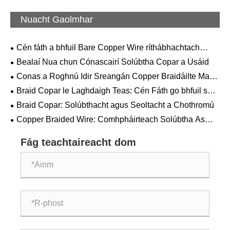
Nuacht Gaolmhar
Cén fáth a bhfuil Bare Copper Wire ríthábhachtach
maidir le Bonneagar Leictreach Nua-Aimseartha agus
Bealaí Nua chun Cónascairí Solúbtha Copar a Úsáid
Nascacht Ard-Deireadh?
Conas a Roghnú Idir Sreangán Copper Braidáilte Maol
agus Babhta?
Braid Copar le Laghdaigh Teas: Cén Fáth go bhfuil sé
Níos Áisiúla？
Braid Copar: Solúbthacht agus Seoltacht a Chothromú
Copper Braided Wire: Comhpháirteach Solúbtha As
Gineadóir
Fág teachtaireacht dom