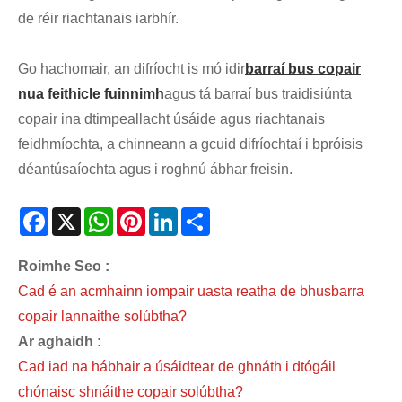
de réir riachtanais iarbhír.
Go hachomair, an difríocht is mó idir
barraí bus copair
nua feithicle fuinnimh
agus tá barraí bus traidisiúnta
copair ina dtimpeallacht úsáide agus riachtanais
feidhmíochta, a chinneann a gcuid difríochtaí i bpróisis
déantúsaíochta agus i roghnú ábhar freisin.
Facebook
X
WhatsApp
Pinterest
LinkedIn
Share
Roimhe Seo :
Cad é an acmhainn iompair uasta reatha de bhusbarra
copair lannaithe solúbtha?
Ar aghaidh :
Cad iad na hábhair a úsáidtear de ghnáth i dtógáil
chónaisc shnáithe copair solúbtha?