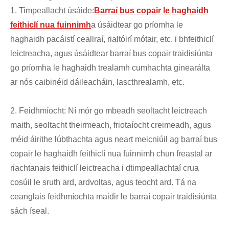
1. Timpeallacht úsáide:
Barraí bus copair le haghaidh
feithiclí nua fuinnimh
a úsáidtear go príomha le
haghaidh pacáistí ceallraí, rialtóirí mótair, etc. i bhfeithiclí
leictreacha, agus úsáidtear barraí bus copair traidisiúnta
go príomha le haghaidh trealamh cumhachta ginearálta
ar nós caibinéid dáileacháin, lascthrealamh, etc.
2. Feidhmíocht: Ní mór go mbeadh seoltacht leictreach
maith, seoltacht theirmeach, friotaíocht creimeadh, agus
méid áirithe lúbthachta agus neart meicniúil ag barraí bus
copair le haghaidh feithiclí nua fuinnimh chun freastal ar
riachtanais feithiclí leictreacha i dtimpeallachtaí crua
cosúil le sruth ard, ardvoltas, agus teocht ard. Tá na
ceanglais feidhmíochta maidir le barraí copair traidisiúnta
sách íseal.