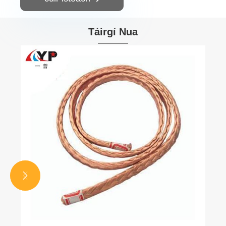
Táirgí Nua

