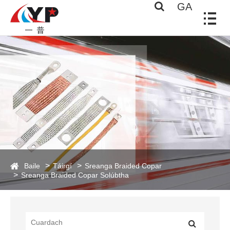
GA
Baile
Táirgí
Sreanga Braided Copar
Sreanga Braided Copar Solúbtha