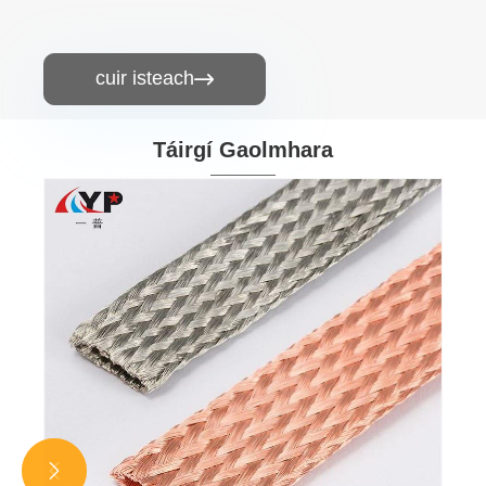
cuir isteach

Táirgí Gaolmhara
Braid Copar Carr Sliotán
Féach ar Tuilleadh >>

