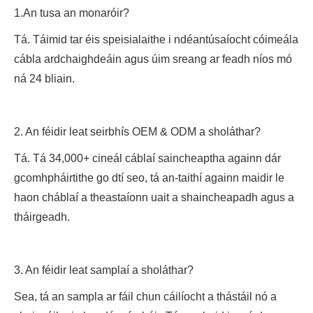
1.An tusa an monaróir?
Tá. Táimid tar éis speisialaithe i ndéantúsaíocht cóimeála
cábla ardchaighdeáin agus úim sreang ar feadh níos mó
ná 24 bliain.
2. An féidir leat seirbhís OEM & ODM a sholáthar?
Tá. Tá 34,000+ cineál cáblaí saincheaptha againn dár
gcomhpháirtithe go dtí seo, tá an-taithí againn maidir le
haon cháblaí a theastaíonn uait a shaincheapadh agus a
tháirgeadh.
3. An féidir leat samplaí a sholáthar?
Sea, tá an sampla ar fáil chun cáilíocht a thástáil nó a