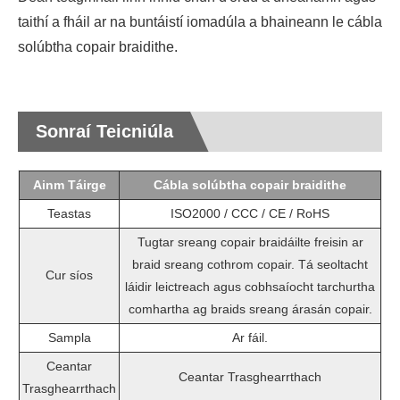
taithí a fháil ar na buntáistí iomadúla a bhaineann le cábla
solúbtha copair braidithe.
Sonraí Teicniúla
Ainm Táirge
Cábla solúbtha copair braidithe
Teastas
ISO2000 / CCC / CE / RoHS
Tugtar sreang copair braidáilte freisin ar
braid sreang cothrom copair. Tá seoltacht
Cur síos
láidir leictreach agus cobhsaíocht tarchurtha
comhartha ag braids sreang árasán copair.
Sampla
Ar fáil.
Ceantar
Ceantar Trasghearrthach
Trasghearrthach