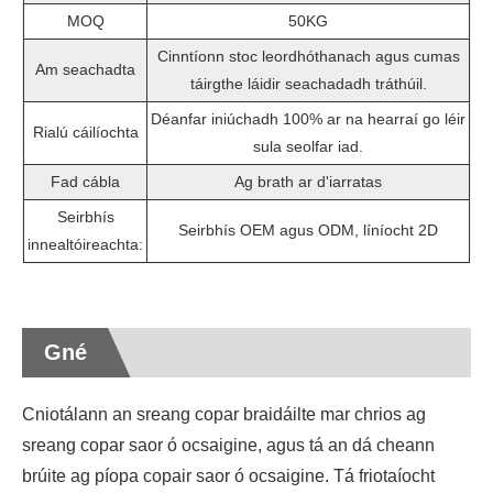
MOQ
50KG
Cinntíonn stoc leordhóthanach agus cumas
Am seachadta
táirgthe láidir seachadadh tráthúil.
Déanfar iniúchadh 100% ar na hearraí go léir
Rialú cáilíochta
sula seolfar iad.
Fad cábla
Ag brath ar d'iarratas
Seirbhís
Seirbhís OEM agus ODM, líníocht 2D
innealtóireachta:
Gné
Cniotálann an sreang copar braidáilte mar chrios ag
sreang copar saor ó ocsaigine, agus tá an dá cheann
brúite ag píopa copair saor ó ocsaigine. Tá friotaíocht