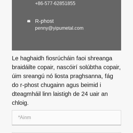
+86-577-62851855
R-phost

penny@yipumetal.com
Le haghaidh fiosrúcháin faoi shreanga
braidáilte copair, nascóirí solúbtha copair,
úim sreangú nó liosta praghsanna, fág
do r-phost chugainn agus beimid i
dteagmháil linn laistigh de 24 uair an
chloig.