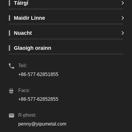
Táirgí
Maidir Linne
Nuacht
Glaoigh orainn
Teil:
+86-577-62851855
Facs:
+86-577-62852855
R-phost:
penny@yipumetal.com