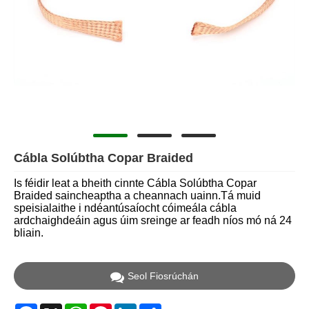
Cábla Solúbtha Copar Braided
Is féidir leat a bheith cinnte Cábla Solúbtha Copar
Braided saincheaptha a cheannach uainn.Tá muid
speisialaithe i ndéantúsaíocht cóimeála cábla
ardchaighdeáin agus úim sreinge ar feadh níos mó ná 24
bliain.
Seol Fiosrúchán
Facebook
X
WhatsApp
Pinterest
LinkedIn
Share