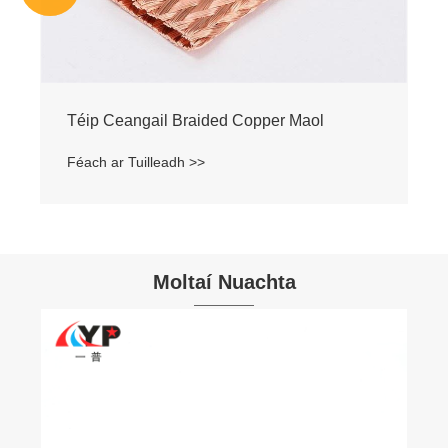
Moltaí Nuachta
Cad iad na Buntáistí a bhaineann le Copar
Pure T2?
Féach ar Tuilleadh >>