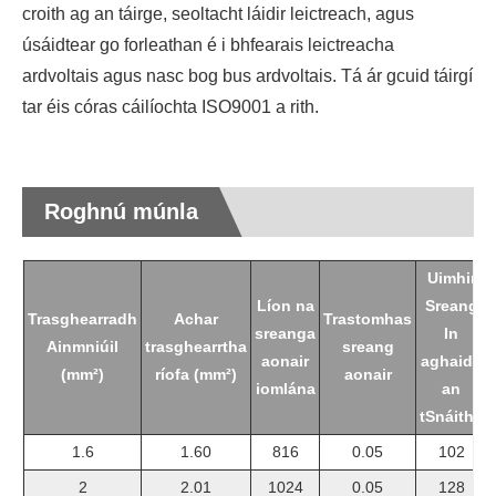
croith ag an táirge, seoltacht láidir leictreach, agus
úsáidtear go forleathan é i bhfearais leictreacha
ardvoltais agus nasc bog bus ardvoltais. Tá ár gcuid táirgí
tar éis córas cáilíochta ISO9001 a rith.
Roghnú múnla
Uimhir
Líon na
Sreang
Trasghearradh
Achar
Trastomhas
sreanga
In
Ainmniúil
trasghearrtha
sreang
aonair
aghaidh
(mm²)
ríofa (mm²)
aonair
iomlána
an
tSnáithe
1.6
1.60
816
0.05
102
2
2.01
1024
0.05
128