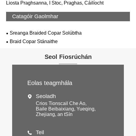
Liosta Praghsanna, I Stoc, Praghas, Cáilíocht
Catagóir Gaolmhar
Sreanga Braided Copar Solúbtha
Braid Copar Stánaithe
Seol Fiosrúchán
Eolas teagmhála
Seoladh

Crios Tionscail Che Ao,
Baile Beibaixiang, Yueqing,
Zhejiang, an tSín
Teil
