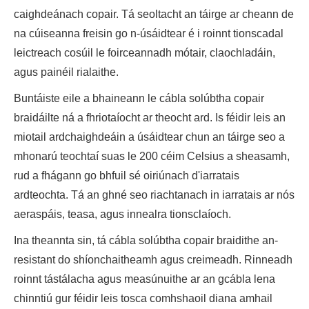
caighdeánach copair. Tá seoltacht an táirge ar cheann de
na cúiseanna freisin go n-úsáidtear é i roinnt tionscadal
leictreach cosúil le foirceannadh mótair, claochladáin,
agus painéil rialaithe.
Buntáiste eile a bhaineann le cábla solúbtha copair
braidáilte ná a fhriotaíocht ar theocht ard. Is féidir leis an
miotail ardchaighdeáin a úsáidtear chun an táirge seo a
mhonarú teochtaí suas le 200 céim Celsius a sheasamh,
rud a fhágann go bhfuil sé oiriúnach d'iarratais
ardteochta. Tá an ghné seo riachtanach in iarratais ar nós
aeraspáis, teasa, agus innealra tionsclaíoch.
Ina theannta sin, tá cábla solúbtha copair braidithe an-
resistant do shíonchaitheamh agus creimeadh. Rinneadh
roinnt tástálacha agus measúnuithe ar an gcábla lena
chinntiú gur féidir leis tosca comhshaoil ​​diana amhail