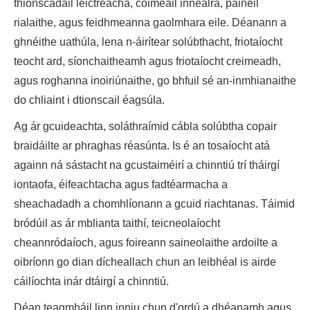
thionscadail leictreacha, cóimeáil innealra, painéil
rialaithe, agus feidhmeanna gaolmhara eile. Déanann a
ghnéithe uathúla, lena n-áirítear solúbthacht, friotaíocht
teocht ard, síonchaitheamh agus friotaíocht creimeadh,
agus roghanna inoiriúnaithe, go bhfuil sé an-inmhianaithe
do chliaint i dtionscail éagsúla.
Ag ár gcuideachta, soláthraímid cábla solúbtha copair
braidáilte ar phraghas réasúnta. Is é an tosaíocht atá
againn ná sástacht na gcustaiméirí a chinntiú trí tháirgí
iontaofa, éifeachtacha agus fadtéarmacha a
sheachadadh a chomhlíonann a gcuid riachtanas. Táimid
bródúil as ár mblianta taithí, teicneolaíocht
cheannródaíoch, agus foireann saineolaithe ardoilte a
oibríonn go dian dícheallach chun an leibhéal is airde
cáilíochta inár dtáirgí a chinntiú.
Déan teagmháil linn inniu chun d'ordú a dhéanamh agus