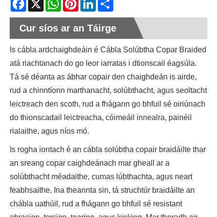
Cur síos ar an Táirge
Is cábla ardchaighdeáin é Cábla Solúbtha Copar Braided
atá riachtanach do go leor iarratas i dtionscail éagsúla.
Tá sé déanta as ábhar copair den chaighdeán is airde,
rud a chinntíonn marthanacht, solúbthacht, agus seoltacht
leictreach den scoth, rud a fhágann go bhfuil sé oiriúnach
do thionscadail leictreacha, cóimeáil innealra, painéil
rialaithe, agus níos mó.
Is rogha iontach é an cábla solúbtha copair braidáilte thar
an sreang copar caighdeánach mar gheall ar a
solúbthacht méadaithe, cumas lúbthachta, agus neart
feabhsaithe. Ina theannta sin, tá struchtúr braidáilte an
chábla uathúil, rud a fhágann go bhfuil sé resistant