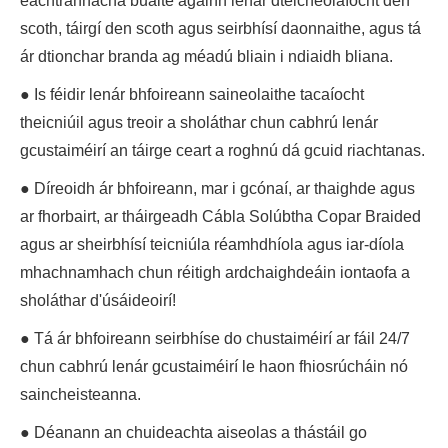
eachtrannacha buaite againn lenár dteicneolaíocht den
scoth, táirgí den scoth agus seirbhísí daonnaithe, agus tá
ár dtionchar branda ag méadú bliain i ndiaidh bliana.
● Is féidir lenár bhfoireann saineolaithe tacaíocht
theicniúil agus treoir a sholáthar chun cabhrú lenár
gcustaiméirí an táirge ceart a roghnú dá gcuid riachtanas.
● Díreoidh ár bhfoireann, mar i gcónaí, ar thaighde agus
ar fhorbairt, ar tháirgeadh Cábla Solúbtha Copar Braided
agus ar sheirbhísí teicniúla réamhdhíola agus iar-díola
mhachnamhach chun réitigh ardchaighdeáin iontaofa a
sholáthar d'úsáideoirí!
● Tá ár bhfoireann seirbhíse do chustaiméirí ar fáil 24/7
chun cabhrú lenár gcustaiméirí le haon fhiosrúcháin nó
saincheisteanna.
● Déanann an chuideachta aiseolas a thástáil go