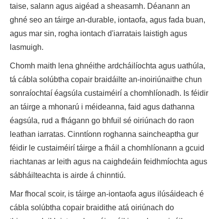
taise, salann agus aigéad a sheasamh. Déanann an
ghné seo an táirge an-durable, iontaofa, agus fada buan,
agus mar sin, rogha iontach d'iarratais laistigh agus
lasmuigh.
Chomh maith lena ghnéithe ardcháilíochta agus uathúla,
tá cábla solúbtha copair braidáilte an-inoiriúnaithe chun
sonraíochtaí éagsúla custaiméirí a chomhlíonadh. Is féidir
an táirge a mhonarú i méideanna, faid agus dathanna
éagsúla, rud a fhágann go bhfuil sé oiriúnach do raon
leathan iarratas. Cinntíonn roghanna saincheaptha gur
féidir le custaiméirí táirge a fháil a chomhlíonann a gcuid
riachtanas ar leith agus na caighdeáin feidhmíochta agus
sábháilteachta is airde á chinntiú.
Mar fhocal scoir, is táirge an-iontaofa agus ilúsáideach é
cábla solúbtha copair braidithe atá oiriúnach do