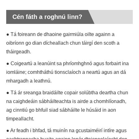
Cén fáth a roghnú linn?
● Tá foireann de dhaoine gairmiúla oilte againn a
oibríonn go dian dícheallach chun táirgí den scoth a
tháirgeadh.
● Coigeartú a leanúint sa phríomhghnó agus forbairt ina
iomláine; comhtháthú tionsclaíoch a neartú agus an dá
mhargadh a leathnú.
● Tá ár sreanga braidáilte copair solúbtha deartha chun
na caighdeáin sábháilteachta is airde a chomhlíonadh,
ag cinntiú go bhfuil siad sábháilte le húsáid in aon
timpeallacht.
● Ar feadh i bhfad, tá muinín na gcustaiméirí intíre agus