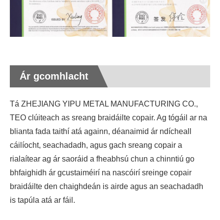
Ár gcomhlacht
Tá ZHEJIANG YIPU METAL MANUFACTURING CO.,
TEO clúiteach as sreang braidáilte copair. Ag tógáil ar na
blianta fada taithí atá againn, déanaimid ár ndícheall
cáilíocht, seachadadh, agus gach sreang copair a
rialaítear ag ár saoráid a fheabhsú chun a chinntiú go
bhfaighidh ár gcustaiméirí na nascóirí sreinge copair
braidáilte den chaighdeán is airde agus an seachadadh
is tapúla atá ar fáil.