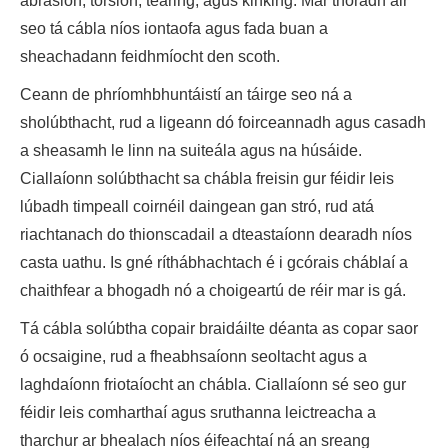
abrasion, torsion, tearing, agus kinking. Mar thoradh air
seo tá cábla níos iontaofa agus fada buan a
sheachadann feidhmíocht den scoth.
Ceann de phríomhbhuntáistí an táirge seo ná a
sholúbthacht, rud a ligeann dó foirceannadh agus casadh
a sheasamh le linn na suiteála agus na húsáide.
Ciallaíonn solúbthacht sa chábla freisin gur féidir leis
lúbadh timpeall coirnéil daingean gan stró, rud atá
riachtanach do thionscadail a dteastaíonn dearadh níos
casta uathu. Is gné ríthábhachtach é i gcórais cháblaí a
chaithfear a bhogadh nó a choigeartú de réir mar is gá.
Tá cábla solúbtha copair braidáilte déanta as copar saor
ó ocsaigine, rud a fheabhsaíonn seoltacht agus a
laghdaíonn friotaíocht an chábla. Ciallaíonn sé seo gur
féidir leis comharthaí agus sruthanna leictreacha a
tharchur ar bhealach níos éifeachtaí ná an sreang