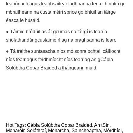
leanúnach agus feabhsaítear fadhbanna lena chinntiú go
mbraitheann na custaiméirí sprice go bhfuil an táirge
éasca le húsáid.
● Táimid bródúil as ár gcumas na táirgí is fearr a
sholáthar dár gcustaiméirí ag na praghsanna is fearr.
● Tá tréithe suntasacha níos mó sonraíochtaí, cáilíocht
níos fearr agus feidhmíocht níos fearr ag an gCábla
Solúbtha Copar Braided a tháirgeann muid.
Hot Tags: Cábla Solúbtha Copar Braided, An tSín,
Monaróir, Soláthraí, Monarcha, Saincheaptha, Mórdhíol,