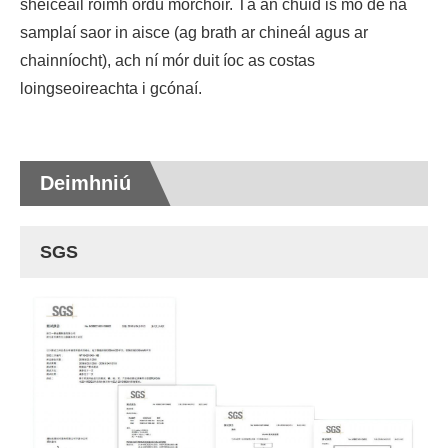
sheiceáil roimh ordú mórchóir. Tá an chuid is mó de na
samplaí saor in aisce (ag brath ar chineál agus ar
chainníocht), ach ní mór duit íoc as costas
loingseoireachta i gcónaí.
Deimhniú
SGS